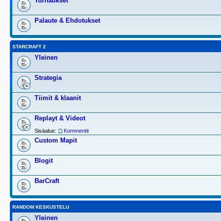
Turnaukset
Palaute & Ehdotukset
STARCRAFT 2
Yleinen
Strategia
Tiimit & klaanit
Replayt & Videot
Sisäalue:
Kommentit
Custom Mapit
Blogit
BarCraft
RANDOM KESKUSTELU
Yleinen