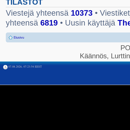
TILASTOT
Viestejä yhteensä
10373
• Viestike
yhteensä
6819
• Uusin käyttäjä
Th
Etusivu
P
Käännös, Lurtti
07.08.2026, 07:23:54 EEST