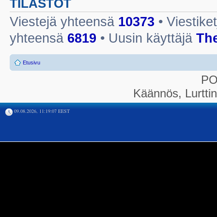
TILASTOT
Viestejä yhteensä
10373
• Viestike
yhteensä
6819
• Uusin käyttäjä
Th
Etusivu
P
Käännös, Lurtti
09.08.2026, 11:19:07 EEST