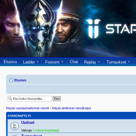
Etusivu
Chat
Ladder
Foorumi
Replay
Turnaukset
Etusivu
Näytä vastaamattomat viestit
•
Näytä aktiiviset viestiketjut
STARCRAFT2.FI
Uutiset
Valvoja:
Uutistenkirjoittajat