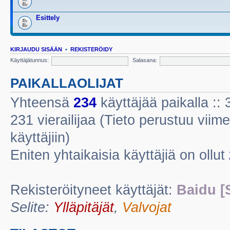
Esittely
KIRJAUDU SISÄÄN
•
REKISTERÖIDY
Käyttäjätunnus:
Salasana:
PAIKALLAOLIJAT
Yhteensä
234
käyttäjää paikalla :: 3
231 vierailijaa (Tieto perustuu viime
käyttäjiin)
Eniten yhtaikaisia käyttäjiä on ollut
Rekisteröityneet käyttäjät:
Baidu [
Selite:
Ylläpitäjät
,
Valvojat