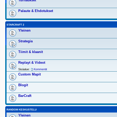
Turnaukset
Palaute & Ehdotukset
STARCRAFT 2
Yleinen
Strategia
Tiimit & klaanit
Replayt & Videot
Sisäalue:
Kommentit
Custom Mapit
Blogit
BarCraft
RANDOM KESKUSTELU
Yleinen