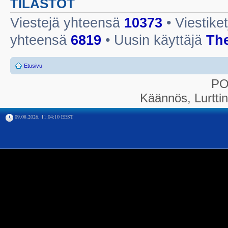
TILASTOT
Viestejä yhteensä
10373
• Viestike
yhteensä
6819
• Uusin käyttäjä
Th
Etusivu
P
Käännös, Lurtti
09.08.2026, 11:04:10 EEST