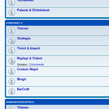
Turnaukset
Palaute & Ehdotukset
STARCRAFT 2
Yleinen
Strategia
Tiimit & klaanit
Replayt & Videot
Sisäalue:
Kommentit
Custom Mapit
Blogit
BarCraft
RANDOM KESKUSTELU
Yleinen