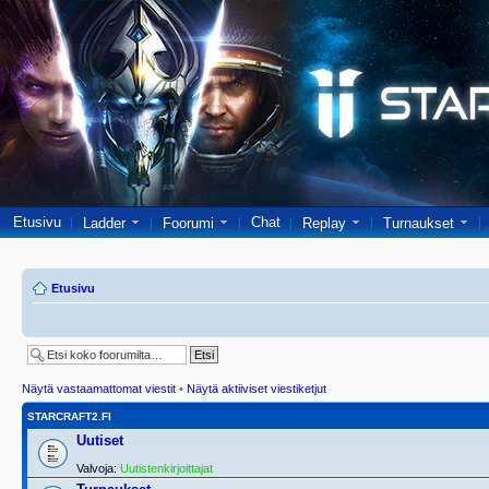
Etusivu
Chat
Ladder
Foorumi
Replay
Turnaukset
Etusivu
Näytä vastaamattomat viestit
•
Näytä aktiiviset viestiketjut
STARCRAFT2.FI
Uutiset
Valvoja:
Uutistenkirjoittajat