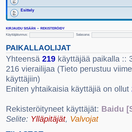
Esittely
KIRJAUDU SISÄÄN
•
REKISTERÖIDY
Käyttäjätunnus:
Salasana:
PAIKALLAOLIJAT
Yhteensä
219
käyttäjää paikalla :: 3
216 vierailijaa (Tieto perustuu viime
käyttäjiin)
Eniten yhtaikaisia käyttäjiä on ollut
Rekisteröityneet käyttäjät:
Baidu [
Selite:
Ylläpitäjät
,
Valvojat