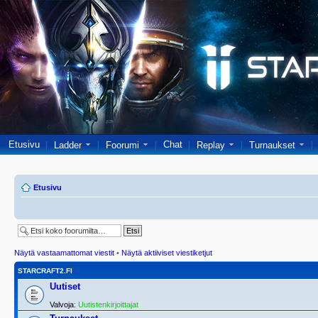
Etusivu
Chat
Ladder
Foorumi
Replay
Turnaukset
Etusivu
Näytä vastaamattomat viestit
•
Näytä aktiiviset viestiketjut
STARCRAFT2.FI
Uutiset
Valvoja:
Uutistenkirjoittajat