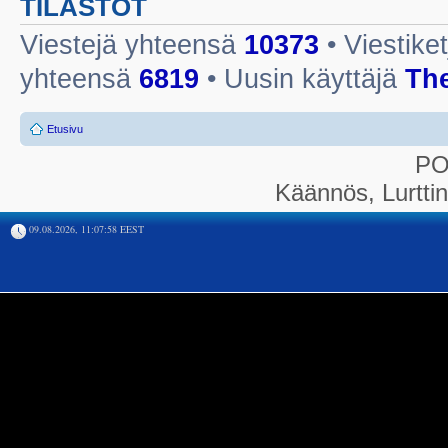
TILASTOT
Viestejä yhteensä
10373
• Viestike
yhteensä
6819
• Uusin käyttäjä
Th
Etusivu
P
Käännös, Lurtti
09.08.2026, 11:07:58 EEST