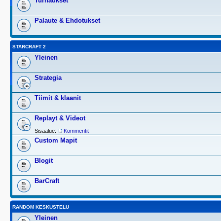
Turnaukset
Palaute & Ehdotukset
STARCRAFT 2
Yleinen
Strategia
Tiimit & klaanit
Replayt & Videot
Sisäalue:
Kommentit
Custom Mapit
Blogit
BarCraft
RANDOM KESKUSTELU
Yleinen