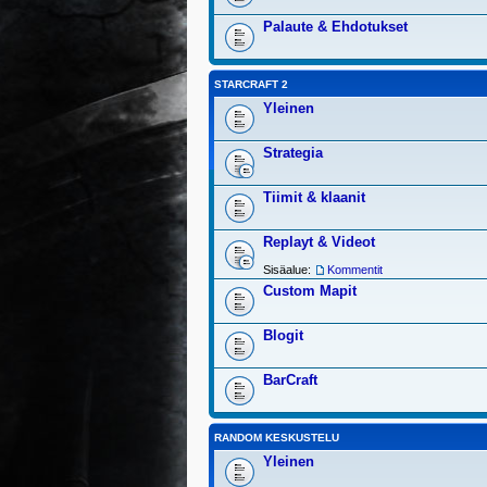
Palaute & Ehdotukset
STARCRAFT 2
Yleinen
Strategia
Tiimit & klaanit
Replayt & Videot
Sisäalue:
Kommentit
Custom Mapit
Blogit
BarCraft
RANDOM KESKUSTELU
Yleinen