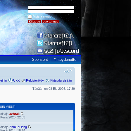
Muista minut
Sponsorit
Yhteydenotto
eihin
UKK
Rekisteröidy
Kirjaudu sisään
Tänään on 08 Elo 2026, 17:39
SIN VIESTI
joittaja
azhrak
 Kesä 2026, 22:53
joittaja
ZhuGeLiang
 Kesä 2014, 18:24