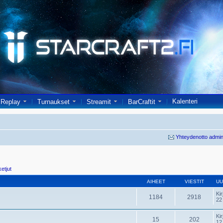
Kalenteri
Replay
Turnaukset
Streamit
BarCraftit
Yhteydenotto admin
ketjut
AIHEET
VIESTIT
UU
Kir
1184
2918
22
Kir
15
202
12