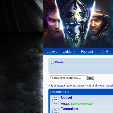
Etusivu
Chat
Ladder
Foorumi
Etusivu
Näytä vastaamattomat viestit
•
Näytä aktiiviset viesti
STARCRAFT2.FI
Uutiset
Valvoja:
Uutistenkirjoittajat
Turnaukset