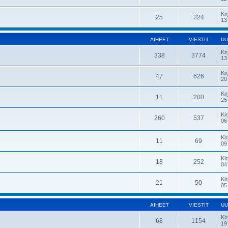
Kir
25
224
13
AIHEET
VIESTIT
UU
Kir
338
3774
13
Kir
47
626
20
Kir
11
200
25
Kir
260
537
06
Kir
11
69
09
Kir
18
252
04
Kir
21
50
05
AIHEET
VIESTIT
UU
Kir
68
1154
19