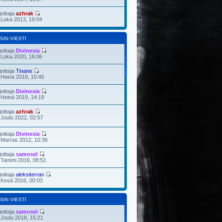
joittaja
azhrak
 Loka 2013, 19:04
SIN VIESTI
joittaja
Divinesia
 Loka 2020, 16:06
joittaja
Tinane
 Heinä 2018, 10:45
joittaja
Divinesia
 Heinä 2019, 14:19
joittaja
azhrak
 Joulu 2022, 02:57
joittaja
Divinesia
 Marras 2012, 10:36
joittaja
samosel
 Tammi 2016, 08:51
joittaja
aleksiterran
 Kesä 2016, 00:03
SIN VIESTI
joittaja
samosel
 Joulu 2018, 15:21