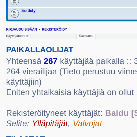
Esittely
KIRJAUDU SISÄÄN
•
REKISTERÖIDY
Käyttäjätunnus:
Salasana:
PAIKALLAOLIJAT
Yhteensä
267
käyttäjää paikalla :: 3
264 vierailijaa (Tieto perustuu viime
käyttäjiin)
Eniten yhtaikaisia käyttäjiä on ollut
Rekisteröityneet käyttäjät:
Baidu [
Selite:
Ylläpitäjät
,
Valvojat