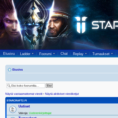
Etusivu
Chat
Ladder
Foorumi
Replay
Turnaukset
Etusivu
Näytä vastaamattomat viestit
•
Näytä aktiiviset viestiketjut
STARCRAFT2.FI
Uutiset
Valvoja:
Uutistenkirjoittajat