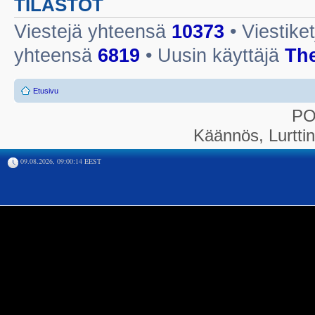
TILASTOT
Viestejä yhteensä
10373
• Viestike
yhteensä
6819
• Uusin käyttäjä
Th
Etusivu
P
Käännös, Lurtti
09.08.2026, 09:00:14 EEST