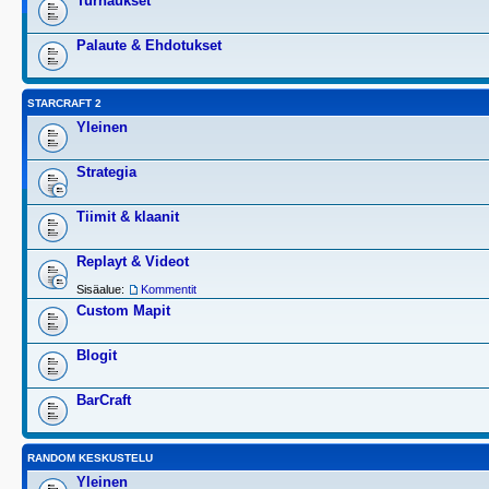
Turnaukset
Palaute & Ehdotukset
STARCRAFT 2
Yleinen
Strategia
Tiimit & klaanit
Replayt & Videot
Sisäalue:
Kommentit
Custom Mapit
Blogit
BarCraft
RANDOM KESKUSTELU
Yleinen