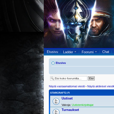
Etusivu
Chat
Ladder
Foorumi
Etusivu
Näytä vastaamattomat viestit
•
Näytä aktiiviset viesti
STARCRAFT2.FI
Uutiset
Valvoja:
Uutistenkirjoittajat
Turnaukset