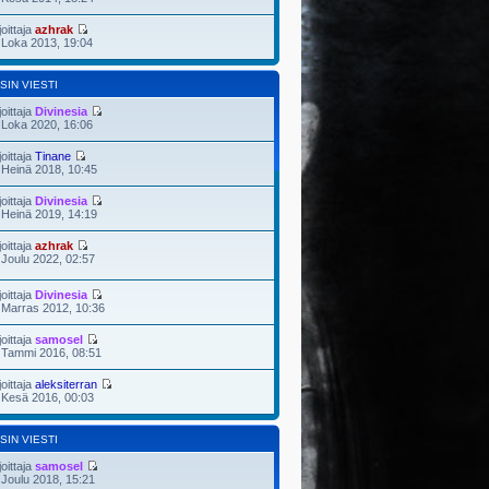
joittaja
azhrak
 Loka 2013, 19:04
SIN VIESTI
joittaja
Divinesia
 Loka 2020, 16:06
joittaja
Tinane
 Heinä 2018, 10:45
joittaja
Divinesia
 Heinä 2019, 14:19
joittaja
azhrak
 Joulu 2022, 02:57
joittaja
Divinesia
 Marras 2012, 10:36
joittaja
samosel
 Tammi 2016, 08:51
joittaja
aleksiterran
 Kesä 2016, 00:03
SIN VIESTI
joittaja
samosel
 Joulu 2018, 15:21