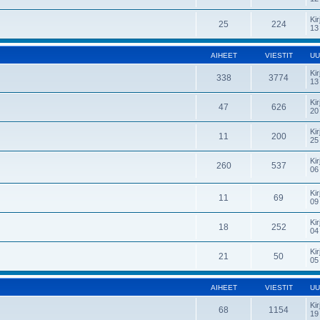
Kir
25
224
13
AIHEET
VIESTIT
UU
Kir
338
3774
13
Kir
47
626
20
Kir
11
200
25
Kir
260
537
06
Kir
11
69
09
Kir
18
252
04
Kir
21
50
05
AIHEET
VIESTIT
UU
Kir
68
1154
19