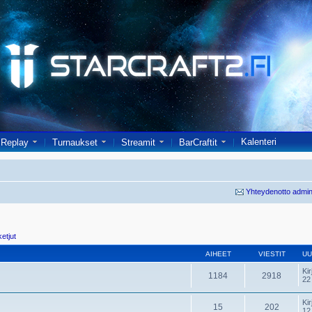
Kalenteri
Replay
Turnaukset
Streamit
BarCraftit
Yhteydenotto admin
ketjut
AIHEET
VIESTIT
UU
Kir
1184
2918
22
Kir
15
202
12