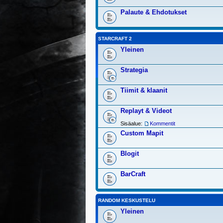
Palaute & Ehdotukset
STARCRAFT 2
Yleinen
Strategia
Tiimit & klaanit
Replayt & Videot
Sisäalue:
Kommentit
Custom Mapit
Blogit
BarCraft
RANDOM KESKUSTELU
Yleinen