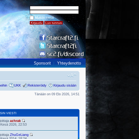
Muista minut
Sponsorit
Yhteydenotto
eihin
UKK
Rekisteröidy
Kirjaudu sisään
Tänään on 09 Elo 2026, 14:51
SIN VIESTI
joittaja
azhrak
 Kesä 2026, 22:53
joittaja
ZhuGeLiang
 Kesä 2014, 18:24