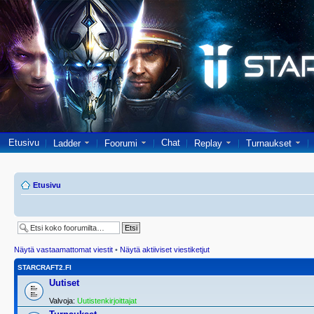
Etusivu
Chat
Ladder
Foorumi
Replay
Turnaukset
Etusivu
Näytä vastaamattomat viestit
•
Näytä aktiiviset viestiketjut
STARCRAFT2.FI
Uutiset
Valvoja:
Uutistenkirjoittajat