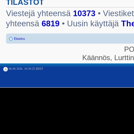
TILASTOT
Viestejä yhteensä
10373
• Viestike
yhteensä
6819
• Uusin käyttäjä
Th
Etusivu
P
Käännös, Lurtti
08.08.2026, 10:38:22 EEST