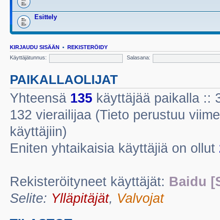
Esittely
KIRJAUDU SISÄÄN
•
REKISTERÖIDY
Käyttäjätunnus:
Salasana:
PAIKALLAOLIJAT
Yhteensä
135
käyttäjää paikalla :: 3
132 vierailijaa (Tieto perustuu viime
käyttäjiin)
Eniten yhtaikaisia käyttäjiä on ollut
Rekisteröityneet käyttäjät:
Baidu [
Selite:
Ylläpitäjät
,
Valvojat