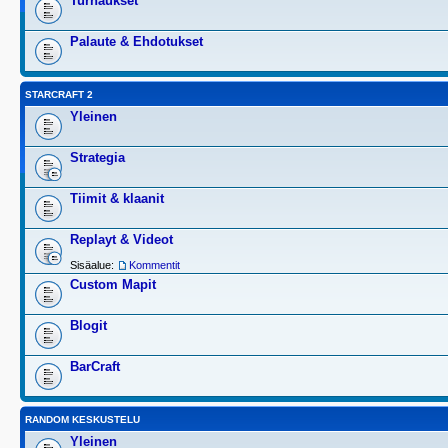
Turnaukset
Palaute & Ehdotukset
STARCRAFT 2
Yleinen
Strategia
Tiimit & klaanit
Replayt & Videot
Sisäalue:
Kommentit
Custom Mapit
Blogit
BarCraft
RANDOM KESKUSTELU
Yleinen