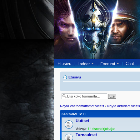
Etusivu
Chat
Ladder
Foorumi
Etusivu
Näytä vastaamattomat viestit
•
Näytä aktiiviset viesti
STARCRAFT2.FI
Uutiset
Valvoja:
Uutistenkirjoittajat
Turnaukset