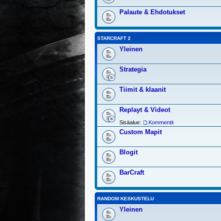
Palaute & Ehdotukset
STARCRAFT 2
Yleinen
Strategia
Tiimit & klaanit
Replayt & Videot
Sisäalue:
Kommentit
Custom Mapit
Blogit
BarCraft
RANDOM KESKUSTELU
Yleinen