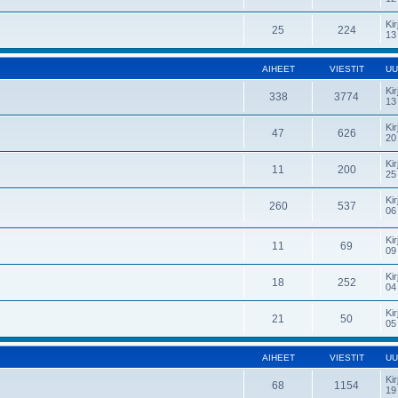
Kir
25
224
13
AIHEET
VIESTIT
UU
Kir
338
3774
13
Kir
47
626
20
Kir
11
200
25
Kir
260
537
06
Kir
11
69
09
Kir
18
252
04
Kir
21
50
05
AIHEET
VIESTIT
UU
Kir
68
1154
19