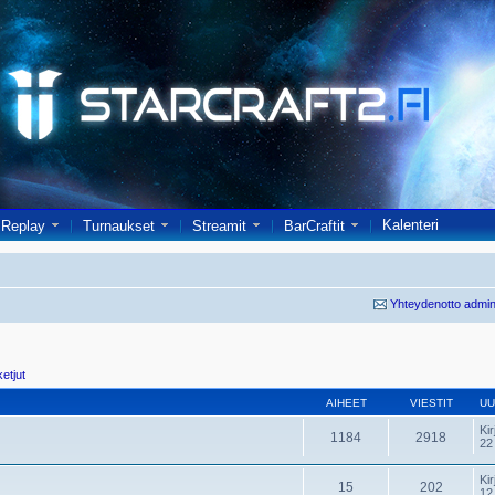
Kalenteri
Replay
Turnaukset
Streamit
BarCraftit
Yhteydenotto admin
ketjut
AIHEET
VIESTIT
UU
Kir
1184
2918
22
Kir
15
202
12