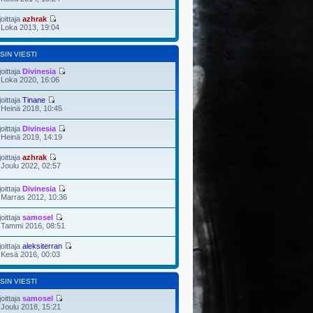
joittaja
azhrak
 Loka 2013, 19:04
SIN VIESTI
joittaja
Divinesia
 Loka 2020, 16:06
joittaja
Tinane
 Heinä 2018, 10:45
joittaja
Divinesia
 Heinä 2019, 14:19
joittaja
azhrak
 Joulu 2022, 02:57
joittaja
Divinesia
 Marras 2012, 10:36
joittaja
samosel
 Tammi 2016, 08:51
joittaja
aleksiterran
 Kesä 2016, 00:03
SIN VIESTI
joittaja
samosel
 Joulu 2018, 15:21