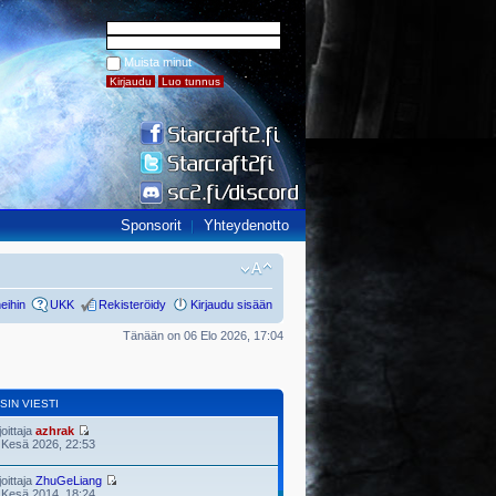
Muista minut
Sponsorit
Yhteydenotto
eihin
UKK
Rekisteröidy
Kirjaudu sisään
Tänään on 06 Elo 2026, 17:04
SIN VIESTI
joittaja
azhrak
 Kesä 2026, 22:53
joittaja
ZhuGeLiang
 Kesä 2014, 18:24