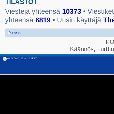
TILASTOT
Viestejä yhteensä
10373
• Viestike
yhteensä
6819
• Uusin käyttäjä
Th
Etusivu
P
Käännös, Lurtti
06.08.2026, 03:46:58 EEST