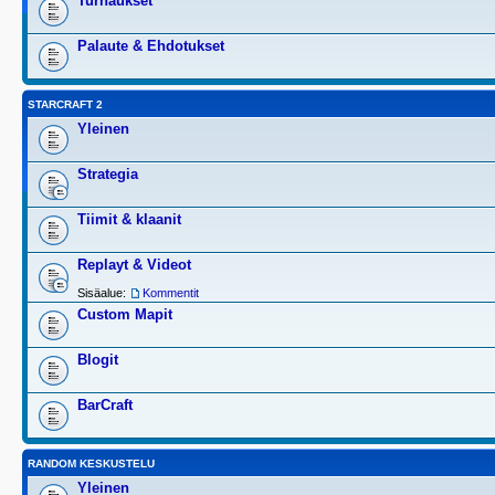
Turnaukset
Palaute & Ehdotukset
STARCRAFT 2
Yleinen
Strategia
Tiimit & klaanit
Replayt & Videot
Sisäalue:
Kommentit
Custom Mapit
Blogit
BarCraft
RANDOM KESKUSTELU
Yleinen