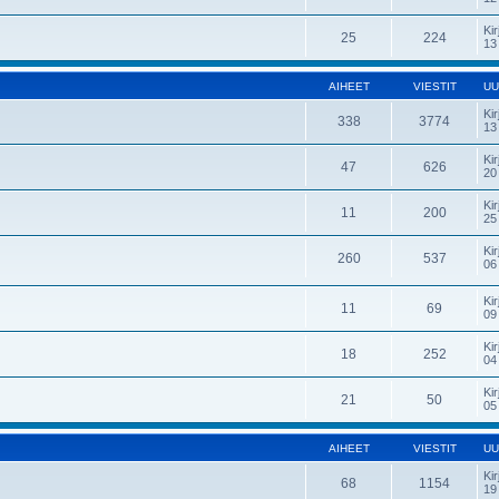
Kir
25
224
13
AIHEET
VIESTIT
UU
Kir
338
3774
13
Kir
47
626
20
Kir
11
200
25
Kir
260
537
06
Kir
11
69
09
Kir
18
252
04
Kir
21
50
05
AIHEET
VIESTIT
UU
Kir
68
1154
19