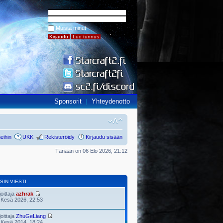
Muista minut
Sponsorit
Yhteydenotto
eihin
UKK
Rekisteröidy
Kirjaudu sisään
Tänään on 06 Elo 2026, 21:12
SIN VIESTI
joittaja
azhrak
 Kesä 2026, 22:53
joittaja
ZhuGeLiang
 Kesä 2014, 18:24