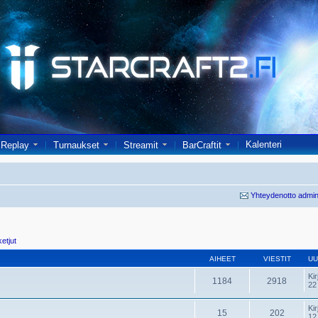
Kalenteri
Replay
Turnaukset
Streamit
BarCraftit
Yhteydenotto admin
ketjut
AIHEET
VIESTIT
UU
Kir
1184
2918
22
Kir
15
202
12