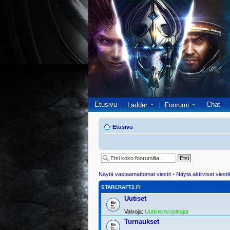
Etusivu
Chat
Ladder
Foorumi
Etusivu
Näytä vastaamattomat viestit
•
Näytä aktiiviset viesti
STARCRAFT2.FI
Uutiset
Valvoja:
Uutistenkirjoittajat
Turnaukset