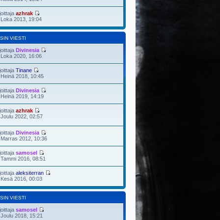
joittaja
azhrak
 Loka 2013, 19:04
SIN VIESTI
joittaja
Divinesia
 Loka 2020, 16:06
joittaja
Tinane
 Heinä 2018, 10:45
joittaja
Divinesia
 Heinä 2019, 14:19
joittaja
azhrak
 Joulu 2022, 02:57
joittaja
Divinesia
 Marras 2012, 10:36
joittaja
samosel
 Tammi 2016, 08:51
joittaja
aleksiterran
 Kesä 2016, 00:03
SIN VIESTI
joittaja
samosel
 Joulu 2018, 15:21