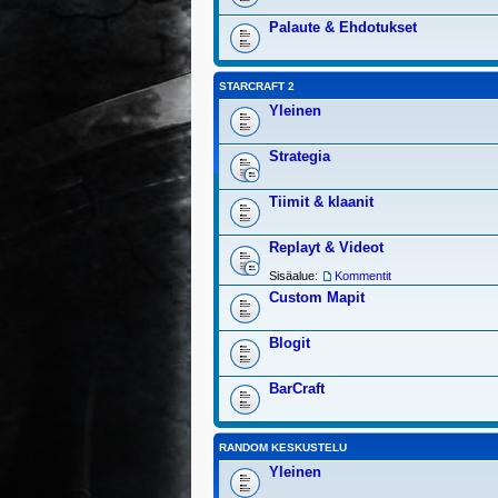
Palaute & Ehdotukset
STARCRAFT 2
Yleinen
Strategia
Tiimit & klaanit
Replayt & Videot
Sisäalue:
Kommentit
Custom Mapit
Blogit
BarCraft
RANDOM KESKUSTELU
Yleinen