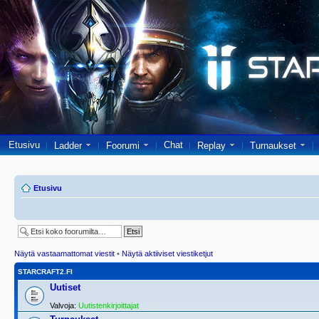
Etusivu
Chat
Ladder
Foorumi
Replay
Turnaukset
Etusivu
Näytä vastaamattomat viestit
•
Näytä aktiiviset viestiketjut
STARCRAFT2.FI
Uutiset
Valvoja:
Uutistenkirjoittajat