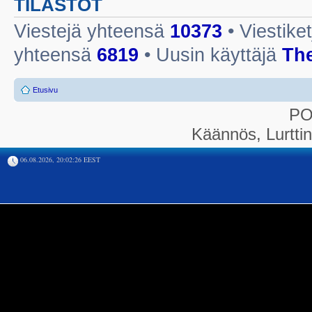
TILASTOT
Viestejä yhteensä
10373
• Viestike
yhteensä
6819
• Uusin käyttäjä
Th
Etusivu
P
Käännös, Lurtti
06.08.2026, 20:02:26 EEST