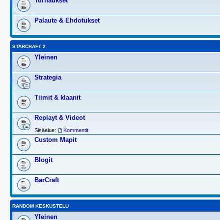
Turnaukset
Palaute & Ehdotukset
STARCRAFT 2
Yleinen
Strategia
Tiimit & klaanit
Replayt & Videot
Sisäalue:
Kommentit
Custom Mapit
Blogit
BarCraft
RANDOM KESKUSTELU
Yleinen