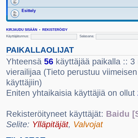
Esittely
KIRJAUDU SISÄÄN
•
REKISTERÖIDY
Käyttäjätunnus:
Salasana:
PAIKALLAOLIJAT
Yhteensä
56
käyttäjää paikalla :: 3 
vierailijaa (Tieto perustuu viimeisen 
käyttäjiin)
Eniten yhtaikaisia käyttäjiä on ollut
Rekisteröityneet käyttäjät:
Baidu [
Selite:
Ylläpitäjät
,
Valvojat