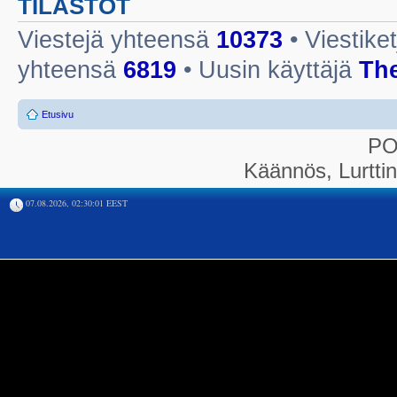
TILASTOT
Viestejä yhteensä
10373
• Viestike
yhteensä
6819
• Uusin käyttäjä
Th
Etusivu
P
Käännös, Lurtti
07.08.2026, 02:30:01 EEST