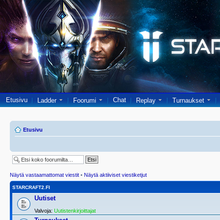
Etusivu
Chat
Ladder
Foorumi
Replay
Turnaukset
Etusivu
Näytä vastaamattomat viestit
•
Näytä aktiiviset viestiketjut
STARCRAFT2.FI
Uutiset
Valvoja:
Uutistenkirjoittajat