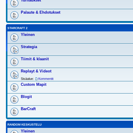
Turnaukset
Palaute & Ehdotukset
STARCRAFT 2
Yleinen
Strategia
Tiimit & klaanit
Replayt & Videot
Sisäalue:
Kommentit
Custom Mapit
Blogit
BarCraft
RANDOM KESKUSTELU
Yleinen