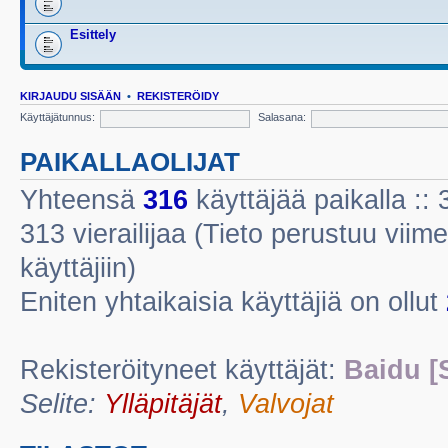
Esittely
KIRJAUDU SISÄÄN
•
REKISTERÖIDY
Käyttäjätunnus:
Salasana:
PAIKALLAOLIJAT
Yhteensä
316
käyttäjää paikalla :: 3
313 vierailijaa (Tieto perustuu viime
käyttäjiin)
Eniten yhtaikaisia käyttäjiä on ollut
Rekisteröityneet käyttäjät:
Baidu [
Selite:
Ylläpitäjät
,
Valvojat