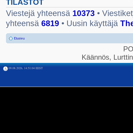
TILASTOT
Viestejä yhteensä
10373
• Viestike
yhteensä
6819
• Uusin käyttäjä
Th
Etusivu
P
Käännös, Lurtti
09.08.2026, 14:51:04 EEST