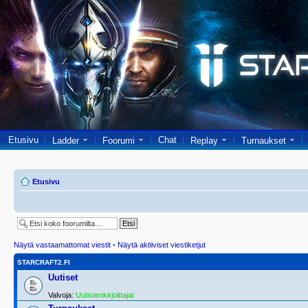
Etusivu
Chat
Ladder
Foorumi
Replay
Turnaukset
Etusivu
Näytä vastaamattomat viestit
•
Näytä aktiiviset viestiketjut
STARCRAFT2.FI
Uutiset
Valvoja:
Uutistenkirjoittajat