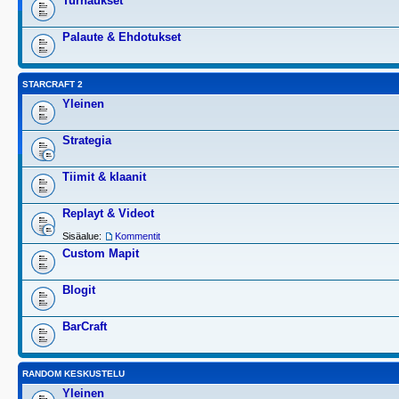
Turnaukset
Palaute & Ehdotukset
STARCRAFT 2
Yleinen
Strategia
Tiimit & klaanit
Replayt & Videot
Sisäalue:
Kommentit
Custom Mapit
Blogit
BarCraft
RANDOM KESKUSTELU
Yleinen