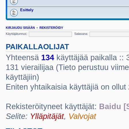
Esittely
KIRJAUDU SISÄÄN
•
REKISTERÖIDY
Käyttäjätunnus:
Salasana:
PAIKALLAOLIJAT
Yhteensä
134
käyttäjää paikalla :: 3
131 vierailijaa (Tieto perustuu viime
käyttäjiin)
Eniten yhtaikaisia käyttäjiä on ollut
Rekisteröityneet käyttäjät:
Baidu [
Selite:
Ylläpitäjät
,
Valvojat