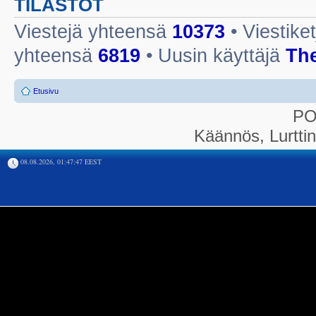
TILASTOT
Viestejä yhteensä
10373
• Viestike
yhteensä
6819
• Uusin käyttäjä
Th
Etusivu
P
Käännös, Lurtti
08.08.2026, 01:47:47 EEST