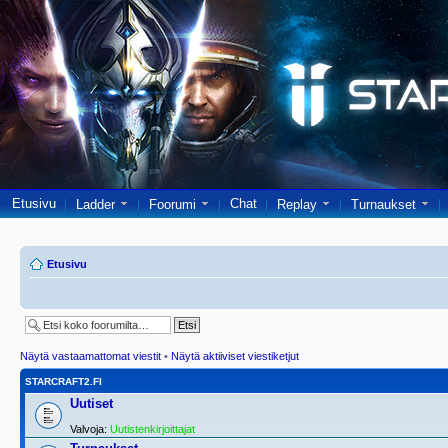
Etusivu
Chat
Ladder
Foorumi
Replay
Turnaukset
Etusivu
Näytä vastaamattomat viestit
•
Näytä aktiiviset viestiketjut
STARCRAFT2.FI
Uutiset
Valvoja:
Uutistenkirjoittajat