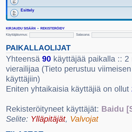
Esittely
KIRJAUDU SISÄÄN
•
REKISTERÖIDY
Käyttäjätunnus:
Salasana:
PAIKALLAOLIJAT
Yhteensä
90
käyttäjää paikalla :: 2 
vierailijaa (Tieto perustuu viimeisen 
käyttäjiin)
Eniten yhtaikaisia käyttäjiä on ollut
Rekisteröityneet käyttäjät:
Baidu [
Selite:
Ylläpitäjät
,
Valvojat