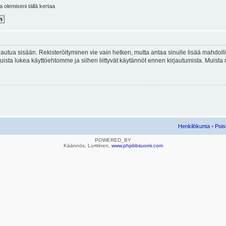
la olemiseni tällä kertaa
kirjautua sisään. Rekisteröityminen vie vain hetken, mutta antaa sinulle lisää mahdol
e. Muista lukea käyttöehtomme ja siihen liittyvät käytännöt ennen kirjautumista. Mui
Henkilökunta
•
Pois
POWERED_BY
Käännös, Lurttinen,
www.phpbbsuomi.com