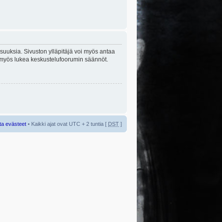
lisuuksia. Sivuston ylläpitäjä voi myös antaa
sta myös lukea keskustelufoorumin säännöt.
ta evästeet
• Kaikki ajat ovat UTC + 2 tuntia [
DST
]