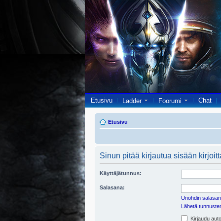
Etusivu
Chat
Ladder
Foorumi
Etusivu
Sinun pitää kirjautua sisään kirjoitt
Käyttäjätunnus:
Salasana:
Unohdin salasan
Lähetä tunnusten 
Kirjaudu auto