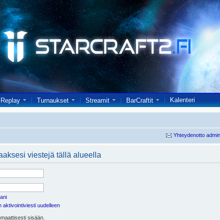
Kalenteri
Replay
Turnaukset
Streamit
BarCraftit
Yhteydenotto admin
aaksesi viestejä tällä alueella
ani
aktivointiviesti uudelleen
maattisesti sisään.