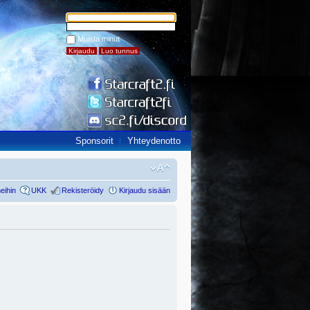
Muista minut
Sponsorit
Yhteydenotto
eihin
UKK
Rekisteröidy
Kirjaudu sisään