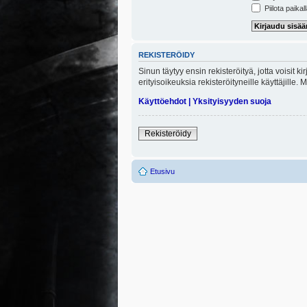
Piilota paikal
REKISTERÖIDY
Sinun täytyy ensin rekisteröityä, jotta voisit 
erityisoikeuksia rekisteröityneille käyttäjill
Käyttöehdot
|
Yksityisyyden suoja
Rekisteröidy
Etusivu