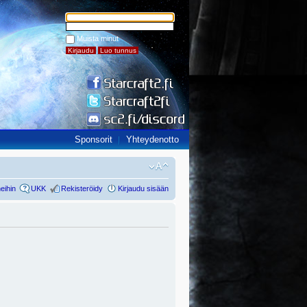
Muista minut
Sponsorit
Yhteydenotto
eihin
UKK
Rekisteröidy
Kirjaudu sisään