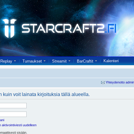
Kalenteri
Replay
Turnaukset
Streamit
BarCraftit
Yhteydenotto admin
kuin voit lainata kirjoituksia tällä alueella.
ani
aktivointiviesti uudelleen
maattisesti sisään.