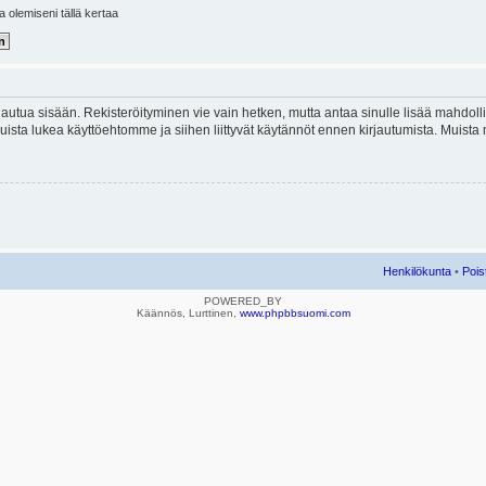
la olemiseni tällä kertaa
kirjautua sisään. Rekisteröityminen vie vain hetken, mutta antaa sinulle lisää mahdol
e. Muista lukea käyttöehtomme ja siihen liittyvät käytännöt ennen kirjautumista. Mui
Henkilökunta
•
Pois
POWERED_BY
Käännös, Lurttinen,
www.phpbbsuomi.com