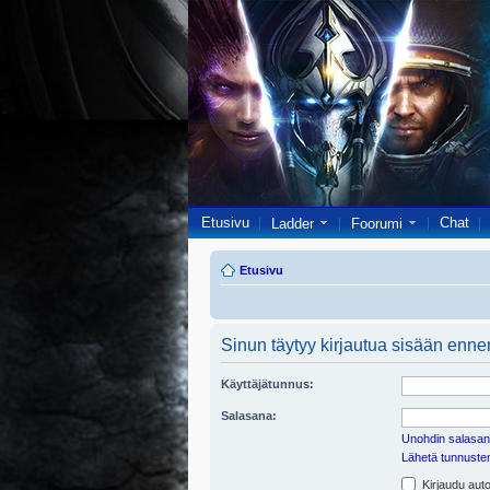
Etusivu
Chat
Ladder
Foorumi
Etusivu
Sinun täytyy kirjautua sisään ennen 
Käyttäjätunnus:
Salasana:
Unohdin salasan
Lähetä tunnusten 
Kirjaudu auto