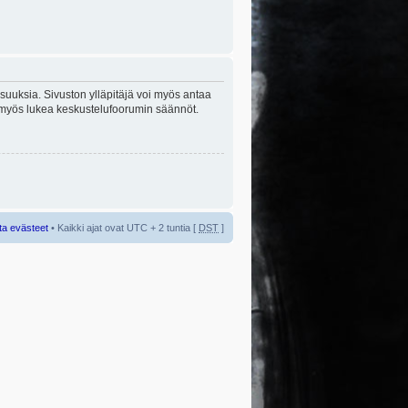
lisuuksia. Sivuston ylläpitäjä voi myös antaa
sta myös lukea keskustelufoorumin säännöt.
ta evästeet
• Kaikki ajat ovat UTC + 2 tuntia [
DST
]