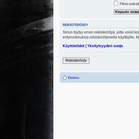
Piilota paikal
REKISTERÖIDY
Sinun täytyy ensin rekisteröityä, jotta voisit 
erityisoikeuksia rekisteröityneille käyttäjill
Käyttöehdot
|
Yksityisyyden suoja
Rekisteröidy
Etusivu