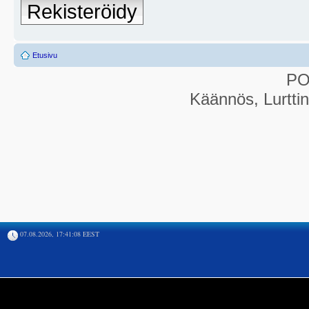
Rekisteröidy
Etusivu
P
Käännös, Lurtti
07.08.2026, 17:41:08 EEST