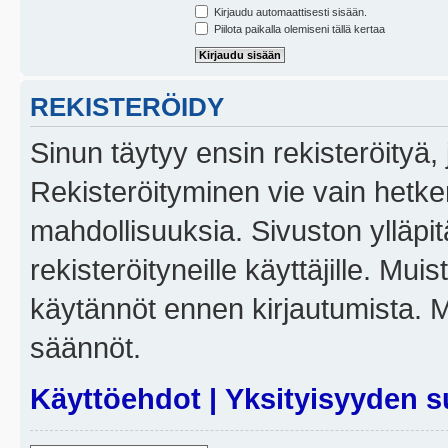
Kirjaudu automaattisesti sisään.
Piilota paikalla olemiseni tällä kertaa
REKISTERÖIDY
Sinun täytyy ensin rekisteröityä, j
Rekisteröityminen vie vain hetken
mahdollisuuksia. Sivuston ylläpit
rekisteröityneille käyttäjille. Mui
käytännöt ennen kirjautumista. 
säännöt.
Käyttöehdot
|
Yksityisyyden s