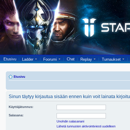
Etusivu
Chat
Ladder
Foorumi
Replay
Turnaukset
Etusivu
Sinun täytyy kirjautua sisään ennen kuin voit lainata kirjoitu
Käyttäjätunnus:
Salasana:
Unohdin salasanani
Lähetä tunnusten aktivointiviesti uudelleen