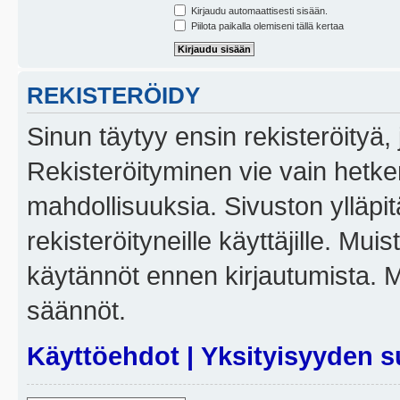
Kirjaudu automaattisesti sisään.
Piilota paikalla olemiseni tällä kertaa
REKISTERÖIDY
Sinun täytyy ensin rekisteröityä, j
Rekisteröityminen vie vain hetken
mahdollisuuksia. Sivuston ylläpit
rekisteröityneille käyttäjille. Mui
käytännöt ennen kirjautumista. 
säännöt.
Käyttöehdot
|
Yksityisyyden s