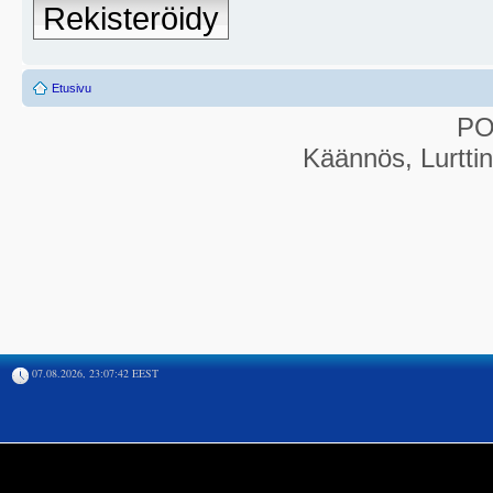
Rekisteröidy
Etusivu
P
Käännös, Lurtti
07.08.2026, 23:07:42 EEST