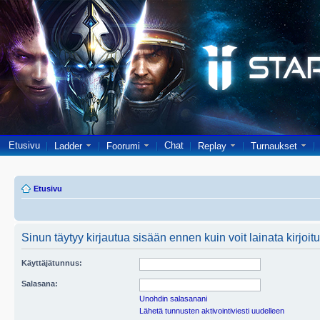
Etusivu
Chat
Ladder
Foorumi
Replay
Turnaukset
Etusivu
Sinun täytyy kirjautua sisään ennen kuin voit lainata kirjoitu
Käyttäjätunnus:
Salasana:
Unohdin salasanani
Lähetä tunnusten aktivointiviesti uudelleen