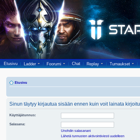
Etusivu
Chat
Ladder
Foorumi
Replay
Turnaukset
Etusivu
Sinun täytyy kirjautua sisään ennen kuin voit lainata kirjoitu
Käyttäjätunnus:
Salasana:
Unohdin salasanani
Lähetä tunnusten aktivointiviesti uudelleen