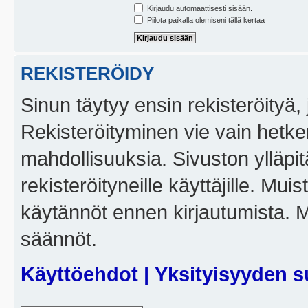
Kirjaudu automaattisesti sisään.
Piilota paikalla olemiseni tällä kertaa
REKISTERÖIDY
Sinun täytyy ensin rekisteröityä, j
Rekisteröityminen vie vain hetken
mahdollisuuksia. Sivuston ylläpit
rekisteröityneille käyttäjille. Mui
käytännöt ennen kirjautumista. 
säännöt.
Käyttöehdot
|
Yksityisyyden s