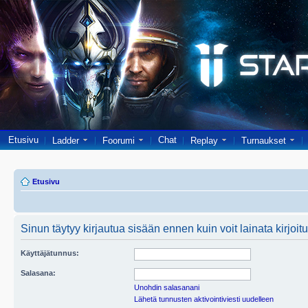
Etusivu
Chat
Ladder
Foorumi
Replay
Turnaukset
Etusivu
Sinun täytyy kirjautua sisään ennen kuin voit lainata kirjoitu
Käyttäjätunnus:
Salasana:
Unohdin salasanani
Lähetä tunnusten aktivointiviesti uudelleen