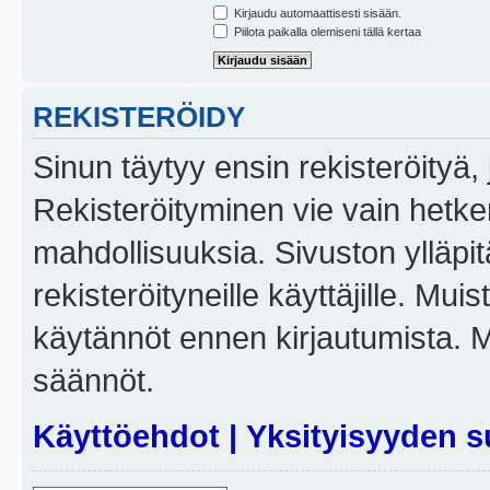
Kirjaudu automaattisesti sisään.
Piilota paikalla olemiseni tällä kertaa
REKISTERÖIDY
Sinun täytyy ensin rekisteröityä, j
Rekisteröityminen vie vain hetken
mahdollisuuksia. Sivuston ylläpit
rekisteröityneille käyttäjille. Mui
käytännöt ennen kirjautumista. 
säännöt.
Käyttöehdot
|
Yksityisyyden s