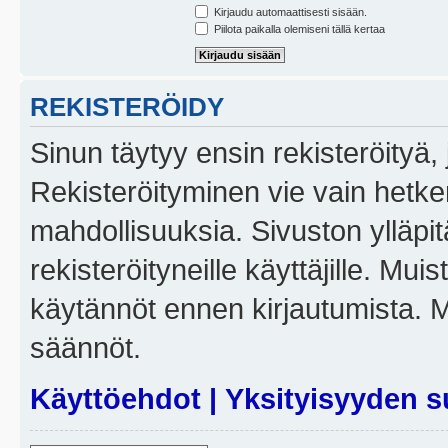
Kirjaudu automaattisesti sisään.
Piilota paikalla olemiseni tällä kertaa
REKISTERÖIDY
Sinun täytyy ensin rekisteröityä, j
Rekisteröityminen vie vain hetken
mahdollisuuksia. Sivuston ylläpit
rekisteröityneille käyttäjille. Mui
käytännöt ennen kirjautumista. 
säännöt.
Käyttöehdot
|
Yksityisyyden s