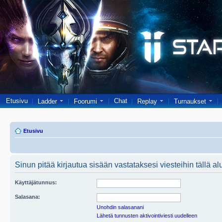
Etusivu
Chat
Ladder
Foorumi
Replay
Turnaukset
Etusivu
Sinun pitää kirjautua sisään vastataksesi viesteihin tällä al
Käyttäjätunnus:
Salasana:
Unohdin salasanani
Lähetä tunnusten aktivointiviesti uudelleen