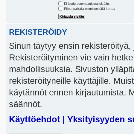
Kirjaudu automaattisesti sisään.
Piilota paikalla olemiseni tällä kertaa
REKISTERÖIDY
Sinun täytyy ensin rekisteröityä, j
Rekisteröityminen vie vain hetken
mahdollisuuksia. Sivuston ylläpit
rekisteröityneille käyttäjille. Mui
käytännöt ennen kirjautumista. 
säännöt.
Käyttöehdot
|
Yksityisyyden s