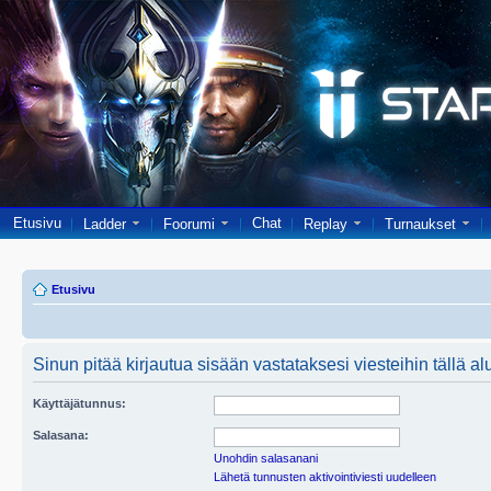
Etusivu
Chat
Ladder
Foorumi
Replay
Turnaukset
Etusivu
Sinun pitää kirjautua sisään vastataksesi viesteihin tällä al
Käyttäjätunnus:
Salasana:
Unohdin salasanani
Lähetä tunnusten aktivointiviesti uudelleen