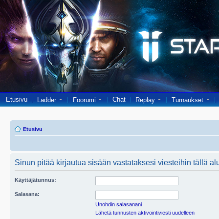
Etusivu
Chat
Ladder
Foorumi
Replay
Turnaukset
Etusivu
Sinun pitää kirjautua sisään vastataksesi viesteihin tällä al
Käyttäjätunnus:
Salasana:
Unohdin salasanani
Lähetä tunnusten aktivointiviesti uudelleen