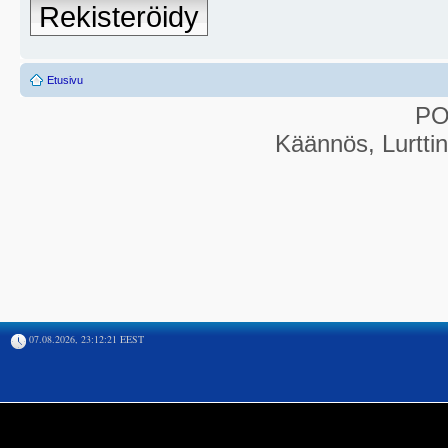
Rekisteröidy
Etusivu
P
Käännös, Lurtti
07.08.2026, 23:12:21 EEST