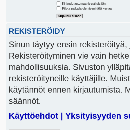
Kirjaudu automaattisesti sisään.
Piilota paikalla olemiseni tällä kertaa
REKISTERÖIDY
Sinun täytyy ensin rekisteröityä, j
Rekisteröityminen vie vain hetken
mahdollisuuksia. Sivuston ylläpit
rekisteröityneille käyttäjille. Mui
käytännöt ennen kirjautumista. 
säännöt.
Käyttöehdot
|
Yksityisyyden s