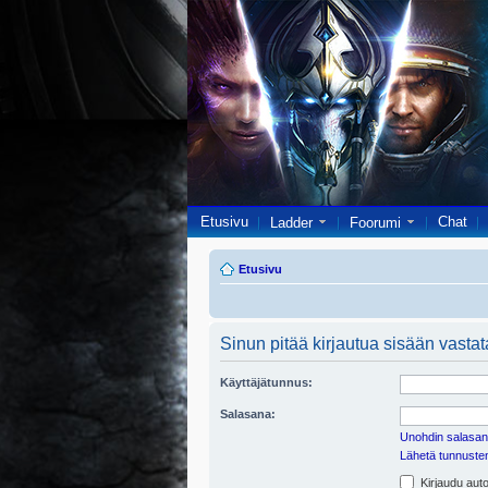
Etusivu
Chat
Ladder
Foorumi
Etusivu
Sinun pitää kirjautua sisään vastata
Käyttäjätunnus:
Salasana:
Unohdin salasan
Lähetä tunnusten 
Kirjaudu auto