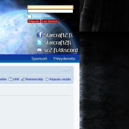
Muista minut
Sponsorit
Yhteydenotto
eihin
UKK
Rekisteröidy
Kirjaudu sisään