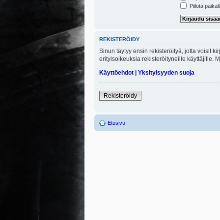
Piilota paikal
REKISTERÖIDY
Sinun täytyy ensin rekisteröityä, jotta voisit 
erityisoikeuksia rekisteröityneille käyttäjill
Käyttöehdot
|
Yksityisyyden suoja
Rekisteröidy
Etusivu