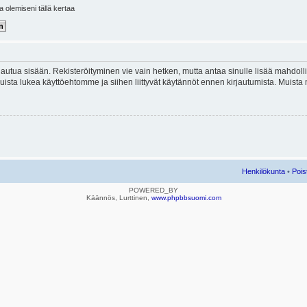
la olemiseni tällä kertaa
kirjautua sisään. Rekisteröityminen vie vain hetken, mutta antaa sinulle lisää mahdol
e. Muista lukea käyttöehtomme ja siihen liittyvät käytännöt ennen kirjautumista. Mui
Henkilökunta
•
Pois
POWERED_BY
Käännös, Lurttinen,
www.phpbbsuomi.com