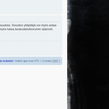
lisuuksia. Sivuston ylläpitäjä voi myös antaa
sta myös lukea keskustelufoorumin säännöt.
ta evästeet
• Kaikki ajat ovat UTC + 2 tuntia [
DST
]