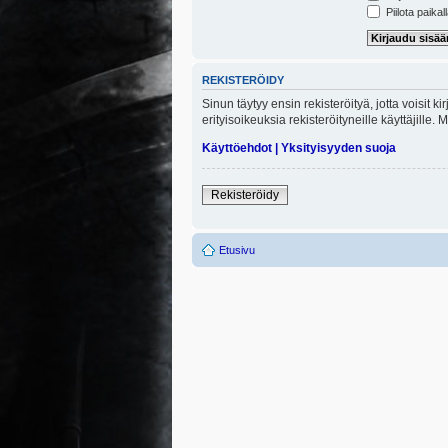
Piilota paikal
REKISTERÖIDY
Sinun täytyy ensin rekisteröityä, jotta voisit 
erityisoikeuksia rekisteröityneille käyttäjill
Käyttöehdot
|
Yksityisyyden suoja
Rekisteröidy
Etusivu