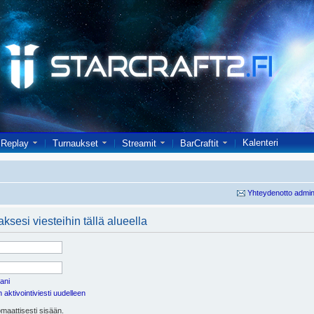
Kalenteri
Replay
Turnaukset
Streamit
BarCraftit
Yhteydenotto admin
ksesi viesteihin tällä alueella
ani
aktivointiviesti uudelleen
maattisesti sisään.