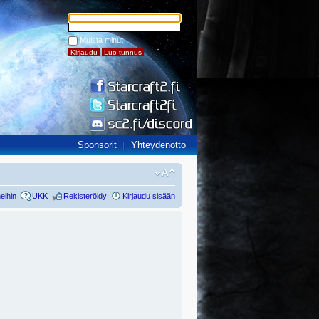
Muista minut
Sponsorit
Yhteydenotto
eihin
UKK
Rekisteröidy
Kirjaudu sisään