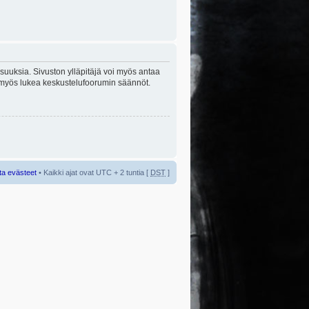
lisuuksia. Sivuston ylläpitäjä voi myös antaa
sta myös lukea keskustelufoorumin säännöt.
ta evästeet
• Kaikki ajat ovat UTC + 2 tuntia [
DST
]