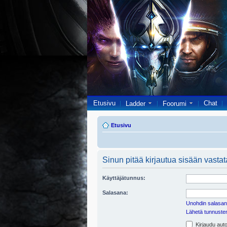
Etusivu
Chat
Ladder
Foorumi
Etusivu
Sinun pitää kirjautua sisään vastata
Käyttäjätunnus:
Salasana:
Unohdin salasan
Lähetä tunnusten 
Kirjaudu auto