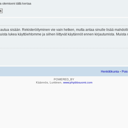
la olemiseni tällä kertaa
kirjautua sisään. Rekisteröityminen vie vain hetken, mutta antaa sinulle lisää mahdol
e. Muista lukea käyttöehtomme ja siihen liittyvät käytännöt ennen kirjautumista. Mui
Henkilökunta
•
Pois
POWERED_BY
Käännös, Lurttinen,
www.phpbbsuomi.com