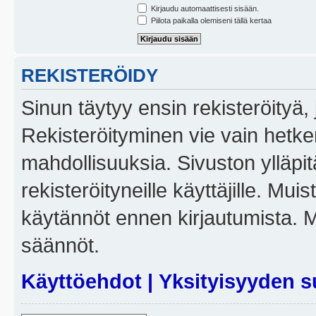
Kirjaudu automaattisesti sisään.
Piilota paikalla olemiseni tällä kertaa
REKISTERÖIDY
Sinun täytyy ensin rekisteröityä, j
Rekisteröityminen vie vain hetken
mahdollisuuksia. Sivuston ylläpit
rekisteröityneille käyttäjille. Mui
käytännöt ennen kirjautumista. 
säännöt.
Käyttöehdot
|
Yksityisyyden s