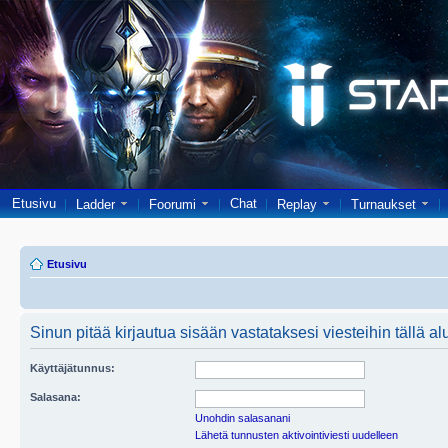
Etusivu
Chat
Ladder
Foorumi
Replay
Turnaukset
Etusivu
Sinun pitää kirjautua sisään vastataksesi viesteihin tällä al
Käyttäjätunnus:
Salasana:
Unohdin salasanani
Lähetä tunnusten aktivointiviesti uudelleen