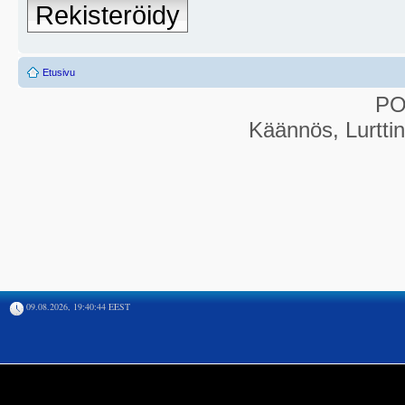
Rekisteröidy
Etusivu
P
Käännös, Lurtti
09.08.2026, 19:40:44 EEST