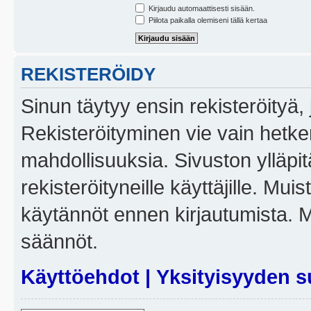
Kirjaudu automaattisesti sisään.
Piilota paikalla olemiseni tällä kertaa
REKISTERÖIDY
Sinun täytyy ensin rekisteröityä, j
Rekisteröityminen vie vain hetken
mahdollisuuksia. Sivuston ylläpit
rekisteröityneille käyttäjille. Mui
käytännöt ennen kirjautumista. 
säännöt.
Käyttöehdot
|
Yksityisyyden s