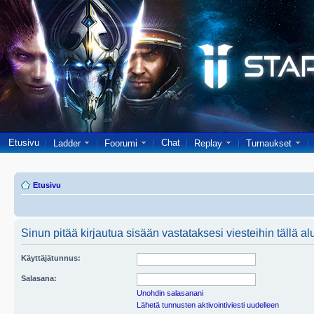
Etusivu
Chat
Ladder
Foorumi
Replay
Turnaukset
Etusivu
Sinun pitää kirjautua sisään vastataksesi viesteihin tällä al
Käyttäjätunnus:
Salasana:
Unohdin salasanani
Lähetä tunnusten aktivointiviesti uudelleen