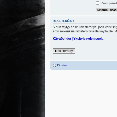
Piilota paikal
REKISTERÖIDY
Sinun täytyy ensin rekisteröityä, jotta voisit 
erityisoikeuksia rekisteröityneille käyttäjill
Käyttöehdot
|
Yksityisyyden suoja
Rekisteröidy
Etusivu