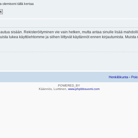
la olemiseni tällä kertaa
kirjautua sisään. Rekisteröityminen vie vain hetken, mutta antaa sinulle lisää mahdol
e. Muista lukea käyttöehtomme ja siihen liittyvät käytännöt ennen kirjautumista. Mui
Henkilökunta
•
Pois
POWERED_BY
Käännös, Lurttinen,
www.phpbbsuomi.com