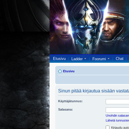
Etusivu
Chat
Ladder
Foorumi
Etusivu
Sinun pitää kirjautua sisään vastata
Käyttäjätunnus:
Salasana:
Unohdin salasan
Lähetä tunnusten 
Kirjaudu auto