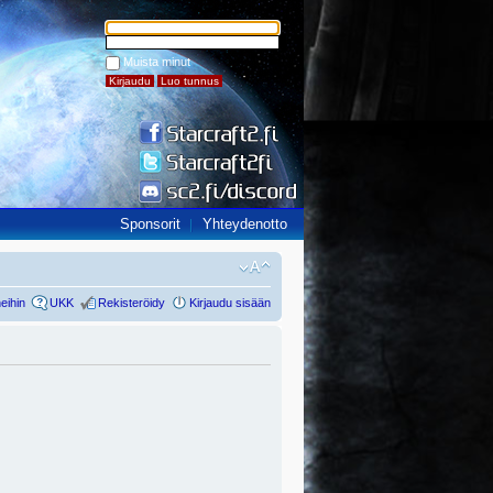
Muista minut
Sponsorit
Yhteydenotto
eihin
UKK
Rekisteröidy
Kirjaudu sisään