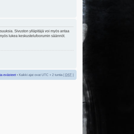
lisuuksia. Sivuston ylläpitäjä voi myös antaa
sta myös lukea keskustelufoorumin säännöt.
ta evästeet
• Kaikki ajat ovat UTC + 2 tuntia [
DST
]