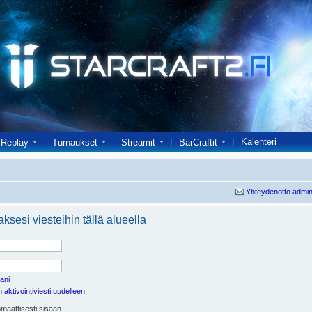
Kalenteri
Replay
Turnaukset
Streamit
BarCraftit
Yhteydenotto admin
ksesi viesteihin tällä alueella
ani
aktivointiviesti uudelleen
maattisesti sisään.