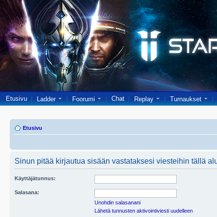
Etusivu
Chat
Ladder
Foorumi
Replay
Turnaukset
Etusivu
Sinun pitää kirjautua sisään vastataksesi viesteihin tällä al
Käyttäjätunnus:
Salasana:
Unohdin salasanani
Lähetä tunnusten aktivointiviesti uudelleen