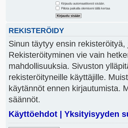
Kirjaudu automaattisesti sisään.
Piilota paikalla olemiseni tällä kertaa
REKISTERÖIDY
Sinun täytyy ensin rekisteröityä, j
Rekisteröityminen vie vain hetken
mahdollisuuksia. Sivuston ylläpit
rekisteröityneille käyttäjille. Mui
käytännöt ennen kirjautumista. 
säännöt.
Käyttöehdot
|
Yksityisyyden s