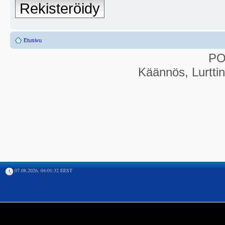
Rekisteröidy
Etusivu
P
Käännös, Lurtti
07.08.2026, 04:01:32 EEST