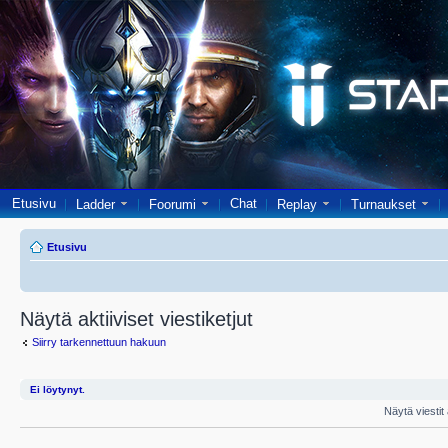
Etusivu
Chat
Ladder
Foorumi
Replay
Turnaukset
Etusivu
Näytä aktiiviset viestiketjut
Siirry tarkennettuun hakuun
Ei löytynyt.
Näytä viestit 