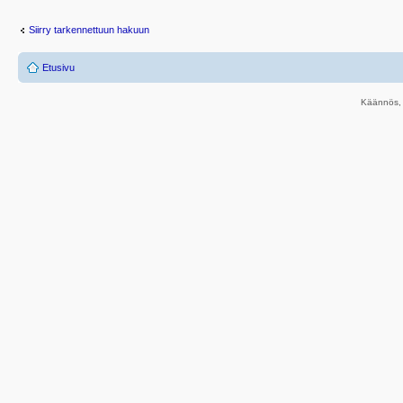
Siirry tarkennettuun hakuun
Etusivu
Käännös, 