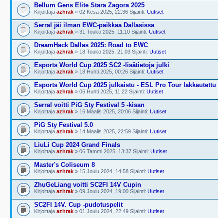
Bellum Gens Elite Stara Zagora 2025
Kirjoittaja
azhrak
» 02 Kesä 2025, 22:36 Sijainti:
Uutiset
Serral jäi ilman EWC-paikkaa Dallasissa
Kirjoittaja
azhrak
» 31 Touko 2025, 11:10 Sijainti:
Uutiset
DreamHack Dallas 2025: Road to EWC
Kirjoittaja
azhrak
» 18 Touko 2025, 21:03 Sijainti:
Uutiset
Esports World Cup 2025 SC2 -lisätietoja julki
Kirjoittaja
azhrak
» 18 Huhti 2025, 00:26 Sijainti:
Uutiset
Esports World Cup 2025 julkaistu - ESL Pro Tour lakkautettu
Kirjoittaja
azhrak
» 06 Huhti 2025, 11:22 Sijainti:
Uutiset
Serral voitti PiG Sty Festival 5 -kisan
Kirjoittaja
azhrak
» 16 Maalis 2025, 20:06 Sijainti:
Uutiset
PiG Sty Festival 5.0
Kirjoittaja
azhrak
» 14 Maalis 2025, 22:59 Sijainti:
Uutiset
LiuLi Cup 2024 Grand Finals
Kirjoittaja
azhrak
» 06 Tammi 2025, 13:37 Sijainti:
Uutiset
Master's Coliseum 8
Kirjoittaja
azhrak
» 15 Joulu 2024, 14:58 Sijainti:
Uutiset
ZhuGeLiang voitti SC2FI 14V Cupin
Kirjoittaja
azhrak
» 09 Joulu 2024, 19:00 Sijainti:
Uutiset
SC2FI 14V. Cup -pudotuspelit
Kirjoittaja
azhrak
» 01 Joulu 2024, 22:49 Sijainti:
Uutiset