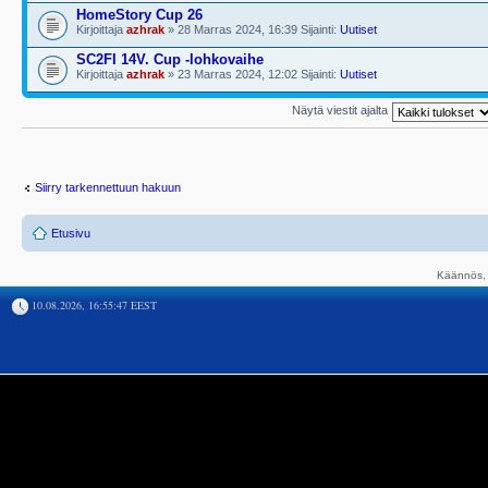
HomeStory Cup 26
Kirjoittaja
azhrak
» 28 Marras 2024, 16:39 Sijainti:
Uutiset
SC2FI 14V. Cup -lohkovaihe
Kirjoittaja
azhrak
» 23 Marras 2024, 12:02 Sijainti:
Uutiset
Näytä viestit ajalta
Siirry tarkennettuun hakuun
Etusivu
Käännös, 
10.08.2026, 16:55:47 EEST