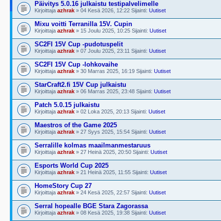
Päivitys 5.0.16 julkaistu testipalvelimelle
Kirjoittaja
azhrak
» 04 Kesä 2026, 12:22 Sijainti:
Uutiset
Mixu voitti Terranilla 15V. Cupin
Kirjoittaja
azhrak
» 15 Joulu 2025, 10:25 Sijainti:
Uutiset
SC2FI 15V Cup -pudotuspelit
Kirjoittaja
azhrak
» 07 Joulu 2025, 23:11 Sijainti:
Uutiset
SC2FI 15V Cup -lohkovaihe
Kirjoittaja
azhrak
» 30 Marras 2025, 16:19 Sijainti:
Uutiset
StarCraft2.fi 15V Cup julkaistu
Kirjoittaja
azhrak
» 06 Marras 2025, 23:48 Sijainti:
Uutiset
Patch 5.0.15 julkaistu
Kirjoittaja
azhrak
» 02 Loka 2025, 20:13 Sijainti:
Uutiset
Maestros of the Game 2025
Kirjoittaja
azhrak
» 27 Syys 2025, 15:54 Sijainti:
Uutiset
Serralille kolmas maailmanmestaruus
Kirjoittaja
azhrak
» 27 Heinä 2025, 20:50 Sijainti:
Uutiset
Esports World Cup 2025
Kirjoittaja
azhrak
» 21 Heinä 2025, 11:55 Sijainti:
Uutiset
HomeStory Cup 27
Kirjoittaja
azhrak
» 24 Kesä 2025, 22:57 Sijainti:
Uutiset
Serral hopealle BGE Stara Zagorassa
Kirjoittaja
azhrak
» 08 Kesä 2025, 19:38 Sijainti:
Uutiset