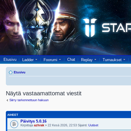
Etusivu
Chat
Ladder
Foorumi
Replay
Turnaukset
Etusivu
Näytä vastaamattomat viestit
Siirry tarkennettuun hakuun
AIHEET
Päivitys 5.0.16
Kirjoittaja
azhrak
» 22 Kesä 2026, 22:53 Sijainti:
Uutiset