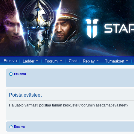
Etusivu
Chat
Ladder
Foorumi
Replay
Turnaukset
Etusivu
Poista evästeet
Haluatko varmasti poistaa tämän keskustelufoorumin asettamat evästeet?
Etusivu