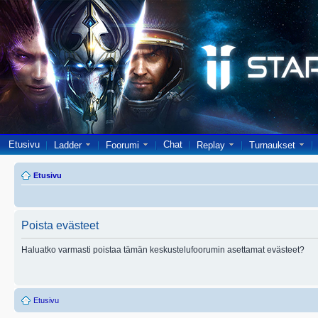
Etusivu
Chat
Ladder
Foorumi
Replay
Turnaukset
Etusivu
Poista evästeet
Haluatko varmasti poistaa tämän keskustelufoorumin asettamat evästeet?
Etusivu