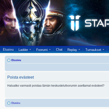
Etusivu
Chat
Ladder
Foorumi
Replay
Turnaukset
Etusivu
Poista evästeet
Haluatko varmasti poistaa tämän keskustelufoorumin asettamat evästeet?
Etusivu