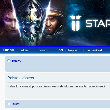
Etusivu
Chat
Ladder
Foorumi
Replay
Turnaukset
Etusivu
Poista evästeet
Haluatko varmasti poistaa tämän keskustelufoorumin asettamat evästeet?
Etusivu