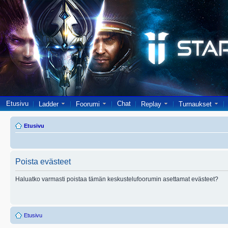
Etusivu
Chat
Ladder
Foorumi
Replay
Turnaukset
Etusivu
Poista evästeet
Haluatko varmasti poistaa tämän keskustelufoorumin asettamat evästeet?
Etusivu