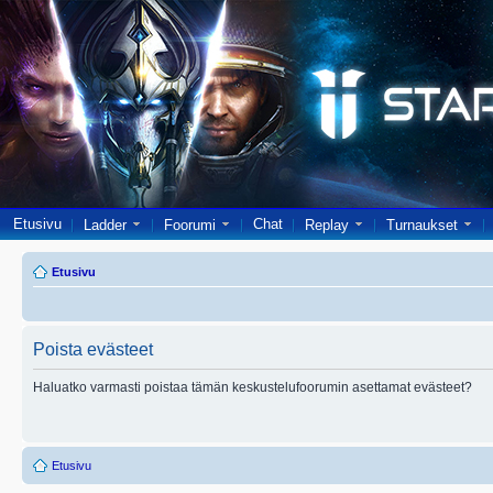
Etusivu
Chat
Ladder
Foorumi
Replay
Turnaukset
Etusivu
Poista evästeet
Haluatko varmasti poistaa tämän keskustelufoorumin asettamat evästeet?
Etusivu