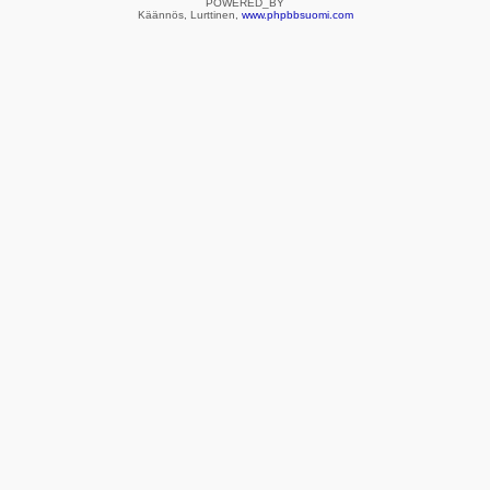
POWERED_BY
Käännös, Lurttinen,
www.phpbbsuomi.com