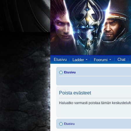
Etusivu
Chat
Ladder
Foorumi
Etusivu
Poista evästeet
Haluatko varmasti poistaa tämän keskusteluf
Etusivu