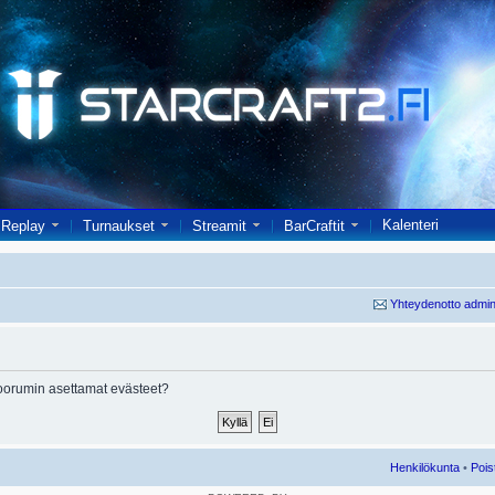
Kalenteri
Replay
Turnaukset
Streamit
BarCraftit
Yhteydenotto admin
oorumin asettamat evästeet?
Henkilökunta
•
Pois