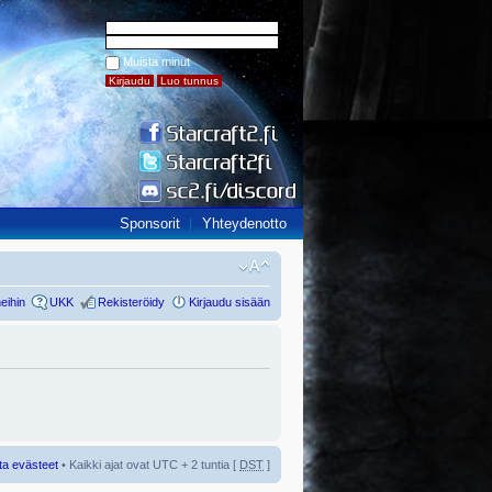
Muista minut
Sponsorit
Yhteydenotto
eihin
UKK
Rekisteröidy
Kirjaudu sisään
ta evästeet
• Kaikki ajat ovat UTC + 2 tuntia [
DST
]