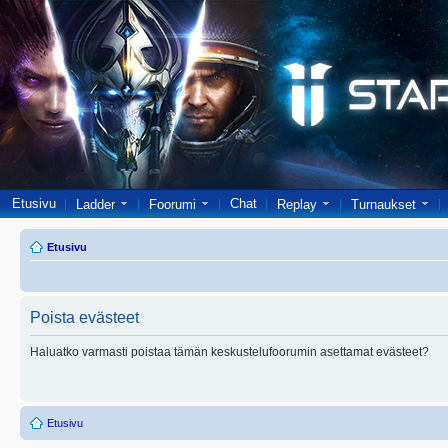
Etusivu
Chat
Ladder
Foorumi
Replay
Turnaukset
Etusivu
Poista evästeet
Haluatko varmasti poistaa tämän keskustelufoorumin asettamat evästeet?
Etusivu