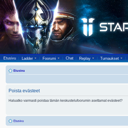
Etusivu
Chat
Ladder
Foorumi
Replay
Turnaukset
Etusivu
Poista evästeet
Haluatko varmasti poistaa tämän keskustelufoorumin asettamat evästeet?
Etusivu