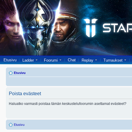
Etusivu
Chat
Ladder
Foorumi
Replay
Turnaukset
Etusivu
Poista evästeet
Haluatko varmasti poistaa tämän keskustelufoorumin asettamat evästeet?
Etusivu