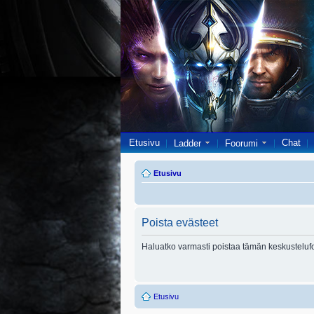
Etusivu
Chat
Ladder
Foorumi
Etusivu
Poista evästeet
Haluatko varmasti poistaa tämän keskusteluf
Etusivu