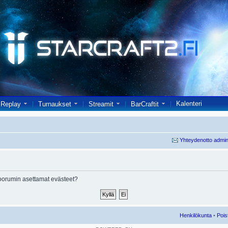
Kalenteri
Replay
Turnaukset
Streamit
BarCraftit
Yhteydenotto admin
oorumin asettamat evästeet?
Henkilökunta
•
Pois