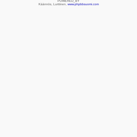
POWERED_BY
Käännös, Lurttinen,
www.phpbbsuomi.com