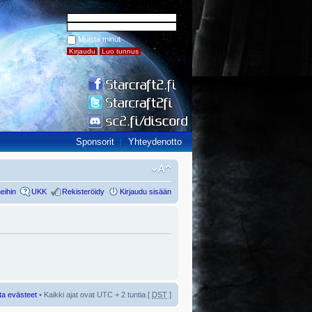
Muista minut
Sponsorit
Yhteydenotto
eihin
UKK
Rekisteröidy
Kirjaudu sisään
ta evästeet
• Kaikki ajat ovat UTC + 2 tuntia [
DST
]