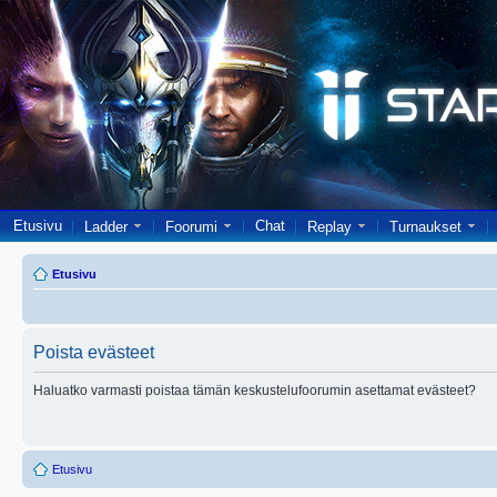
Etusivu
Chat
Ladder
Foorumi
Replay
Turnaukset
Etusivu
Poista evästeet
Haluatko varmasti poistaa tämän keskustelufoorumin asettamat evästeet?
Etusivu