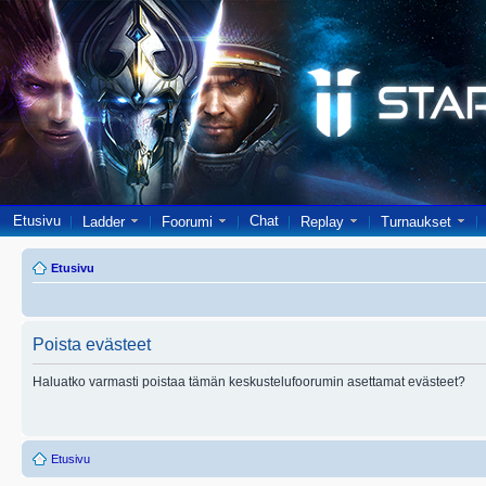
Etusivu
Chat
Ladder
Foorumi
Replay
Turnaukset
Etusivu
Poista evästeet
Haluatko varmasti poistaa tämän keskustelufoorumin asettamat evästeet?
Etusivu