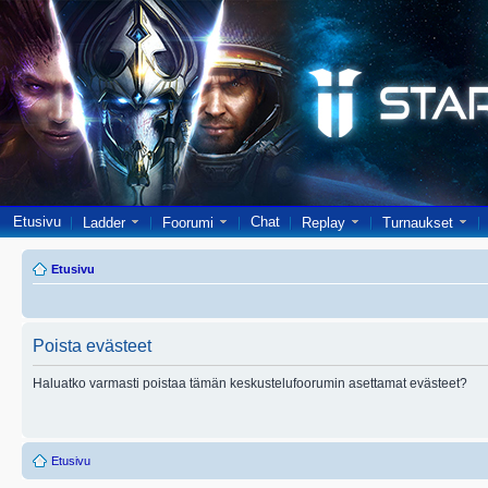
Etusivu
Chat
Ladder
Foorumi
Replay
Turnaukset
Etusivu
Poista evästeet
Haluatko varmasti poistaa tämän keskustelufoorumin asettamat evästeet?
Etusivu