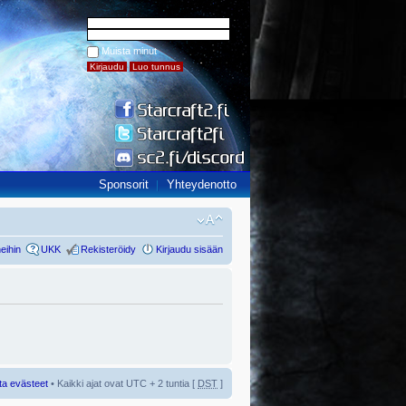
Muista minut
Sponsorit
Yhteydenotto
eihin
UKK
Rekisteröidy
Kirjaudu sisään
ta evästeet
• Kaikki ajat ovat UTC + 2 tuntia [
DST
]