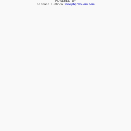
POWERED_BY
Käännös, Lurttinen,
www.phpbbsuomi.com