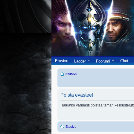
Etusivu
Chat
Ladder
Foorumi
Etusivu
Poista evästeet
Haluatko varmasti poistaa tämän keskusteluf
Etusivu