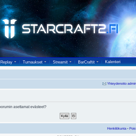
Kalenteri
Replay
Turnaukset
Streamit
BarCraftit
Yhteydenotto admin
oorumin asettamat evästeet?
Henkilökunta
•
Pois