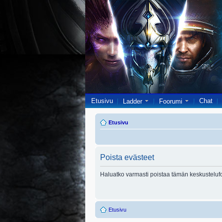
Etusivu
Chat
Ladder
Foorumi
Etusivu
Poista evästeet
Haluatko varmasti poistaa tämän keskusteluf
Etusivu