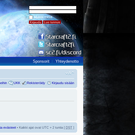
Muista minut
Sponsorit
Yhteydenotto
eihin
UKK
Rekisteröidy
Kirjaudu sisään
ta evästeet
• Kaikki ajat ovat UTC + 2 tuntia [
DST
]