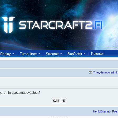
Kalenteri
Replay
Turnaukset
Streamit
BarCraftit
Yhteydenotto admin
oorumin asettamat evästeet?
Henkilökunta
•
Pois