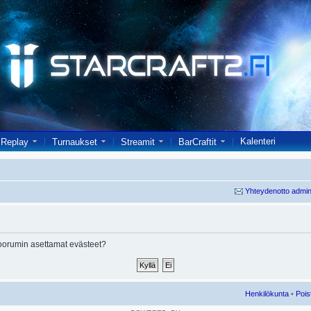
Kalenteri
Replay
Turnaukset
Streamit
BarCraftit
Yhteydenotto admin
oorumin asettamat evästeet?
Henkilökunta
•
Pois