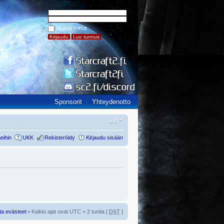
Muista minut
Sponsorit
Yhteydenotto
eihin
UKK
Rekisteröidy
Kirjaudu sisään
ta evästeet
• Kaikki ajat ovat UTC + 2 tuntia [
DST
]