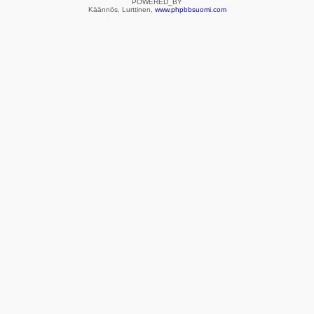
POWERED_BY
Käännös, Lurttinen,
www.phpbbsuomi.com