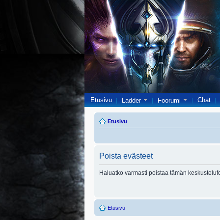
Etusivu
Chat
Ladder
Foorumi
Etusivu
Poista evästeet
Haluatko varmasti poistaa tämän keskusteluf
Etusivu